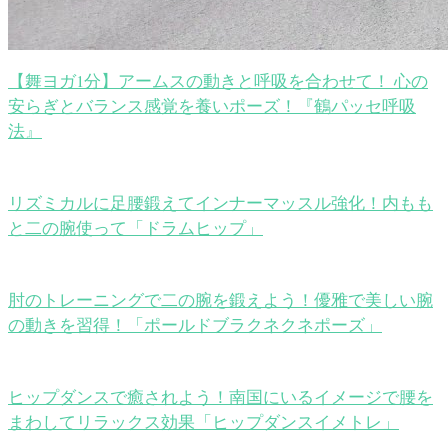
【舞ヨガ1分】アームスの動きと呼吸を合わせて！ 心の
安らぎとバランス感覚を養いポーズ！『鶴パッセ呼吸
法』
リズミカルに足腰鍛えてインナーマッスル強化！内もも
と二の腕使って「ドラムヒップ」
肘のトレーニングで二の腕を鍛えよう！優雅で美しい腕
の動きを習得！「ポールドブラクネクネポーズ」
ヒップダンスで癒されよう！南国にいるイメージで腰を
まわしてリラックス効果「ヒップダンスイメトレ」