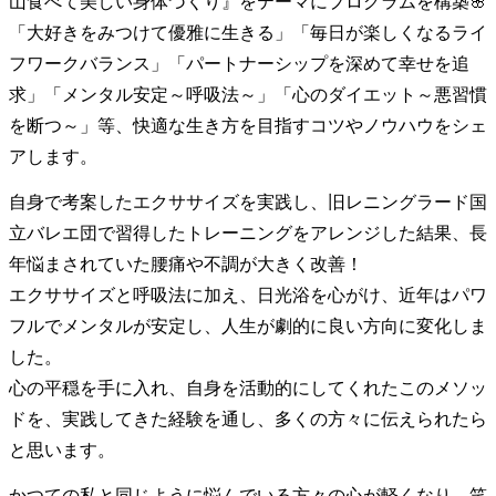
山食べて美しい身体づくり』をテーマにプログラムを構築🌸
「大好きをみつけて優雅に生きる」「毎日が楽しくなるライ
フワークバランス」「パートナーシップを深めて幸せを追
求」「メンタル安定～呼吸法～」「心のダイエット～悪習慣
を断つ～」等、快適な生き方を目指すコツやノウハウをシェ
アします。
自身で考案したエクササイズを実践し、旧レニングラード国
立バレエ団で習得したトレーニングをアレンジした結果、長
年悩まされていた腰痛や不調が大きく改善！
エクササイズと呼吸法に加え、日光浴を心がけ、近年はパワ
フルでメンタルが安定し、人生が劇的に良い方向に変化しま
した。
心の平穏を手に入れ、自身を活動的にしてくれたこのメソッ
ドを、実践してきた経験を通し、多くの方々に伝えられたら
と思います。
かつての私と同じように悩んでいる方々の心が軽くなり、笑