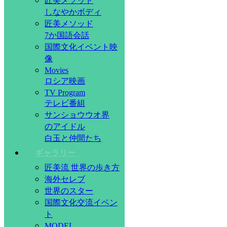
匠美メソッド
しなやかボディ
匠美メソッド
7か国語会話
国際文化イベント映
像
Movies
ロシア映画
TV Program
テレビ番組
サンショウウオ界
のアイドル
白玉と仲間たち
ギャラリー
匠美流 世界の歩き方
海外セレブ
世界のスター
国際文化交流イベン
ト
MODEL