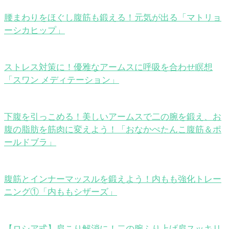
腰まわりをほぐし腹筋も鍛える！元気が出る「マトリョ
ーシカヒップ」
ストレス対策に！優雅なアームスに呼吸を合わせ瞑想
「スワン メディテーション」
下腹を引っこめる！美しいアームスで二の腕を鍛え、お
腹の脂肪を筋肉に変えよう！「おなかぺたんこ腹筋＆ポ
ールドブラ」
腹筋とインナーマッスルを鍛えよう！内もも強化トレー
ニング①「内ももシザーズ」
【ロシア式】肩こり解消に！二の腕ふり上げ肩スッキリ