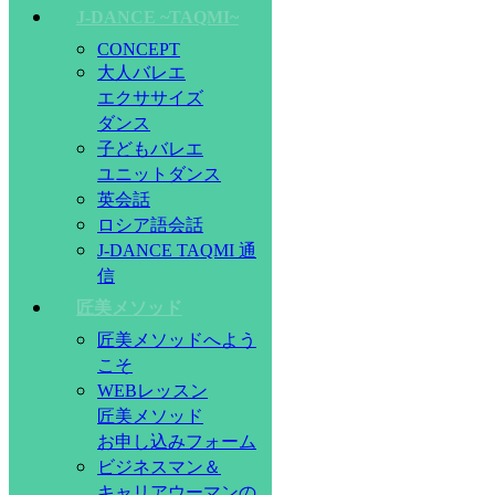
J-DANCE ~TAQMI~
CONCEPT
大人バレエ
エクササイズ
ダンス
子どもバレエ
ユニットダンス
英会話
ロシア語会話
J-DANCE TAQMI 通
信
匠美メソッド
匠美メソッドへよう
こそ
WEBレッスン
匠美メソッド
お申し込みフォーム
ビジネスマン＆
キャリアウーマンの