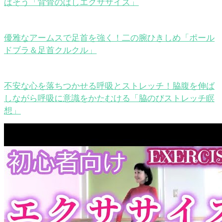
ばそう「背骨のばしエクササイズ」
優雅なアームスで足首を強く！二の腕ひきしめ「ポール
ドブラ＆足首クルクル」
不安な心を落ちつかせる呼吸とストレッチ！脇腹を伸ば
しながら呼吸に意識をかたむける「脇のびストレッチ瞑
想」