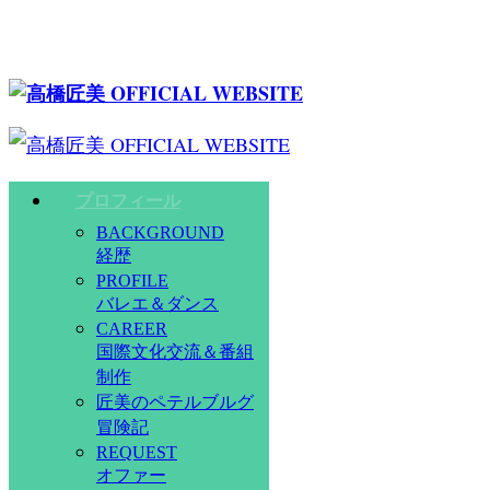
プロフィール
BACKGROUND
経歴
PROFILE
バレエ＆ダンス
CAREER
国際文化交流＆番組
制作
匠美のペテルブルグ
冒険記
REQUEST
オファー