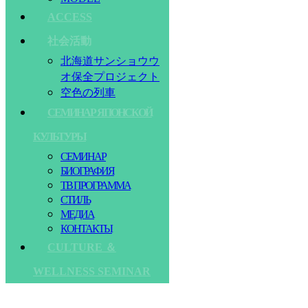
ACCESS
社会活動
北海道サンショウウ
オ保全プロジェクト
空色の列車
СЕМИНАР ЯПОНСКОЙ
КУЛЬТУРЫ
СЕМИНАР
БИОГРАФИЯ
ТВ ПРОГРАММА
СТИЛЬ
МЕДИА
КОНТАКТЫ
CULTURE ＆
WELLNESS SEMINAR