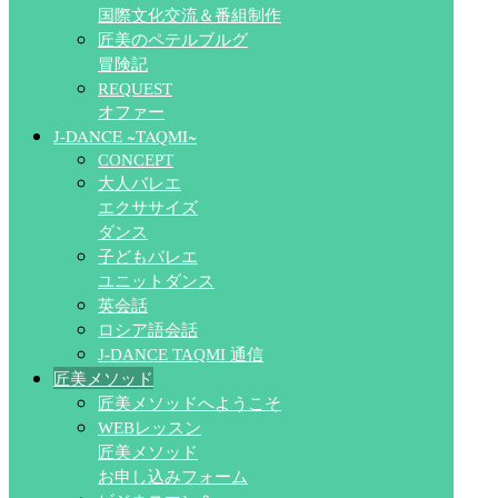
国際文化交流＆番組制作
匠美のペテルブルグ
冒険記
REQUEST
オファー
J-DANCE ~TAQMI~
CONCEPT
大人バレエ
エクササイズ
ダンス
子どもバレエ
ユニットダンス
英会話
ロシア語会話
J-DANCE TAQMI 通信
匠美メソッド
匠美メソッドへようこそ
WEBレッスン
匠美メソッド
お申し込みフォーム