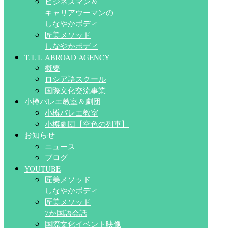
ビジネスマン＆
キャリアウーマンの
しなやかボディ
匠美メソッド
しなやかボディ
T.T.T. ABROAD AGENCY
概要
ロシア語スクール
国際文化交流事業
小樽バレエ教室＆劇団
小樽バレエ教室
小樽劇団【空色の列車】
お知らせ
ニュース
ブログ
YOUTUBE
匠美メソッド
しなやかボディ
匠美メソッド
7か国語会話
国際文化イベント映像