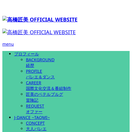
menu
プロフィール
BACKGROUND
経歴
PROFILE
バレエ＆ダンス
CAREER
国際文化交流＆番組制作
匠美のペテルブルグ
冒険記
REQUEST
オファー
J-DANCE ~TAQMI~
CONCEPT
大人バレエ