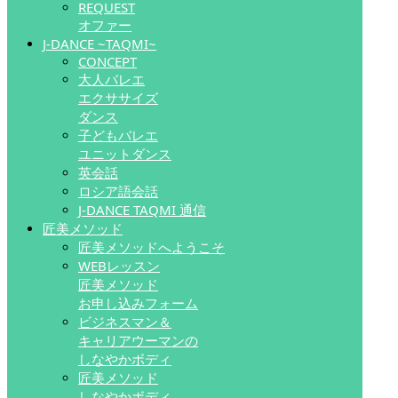
REQUEST
オファー
J-DANCE ~TAQMI~
CONCEPT
大人バレエ
エクササイズ
ダンス
子どもバレエ
ユニットダンス
英会話
ロシア語会話
J-DANCE TAQMI 通信
匠美メソッド
匠美メソッドへようこそ
WEBレッスン
匠美メソッド
お申し込みフォーム
ビジネスマン＆
キャリアウーマンの
しなやかボディ
匠美メソッド
しなやかボディ