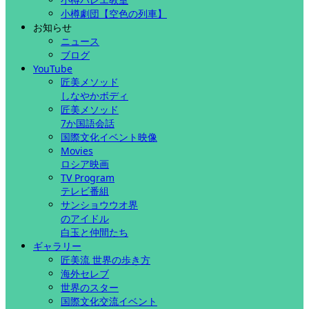
小樽劇団【空色の列車】
お知らせ
ニュース
ブログ
YouTube
匠美メソッド
しなやかボディ
匠美メソッド
7か国語会話
国際文化イベント映像
Movies
ロシア映画
TV Program
テレビ番組
サンショウウオ界
のアイドル
白玉と仲間たち
ギャラリー
匠美流 世界の歩き方
海外セレブ
世界のスター
国際文化交流イベント