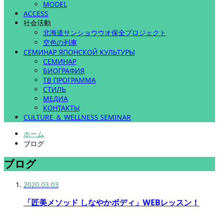
MODEL
ACCESS
社会活動
北海道サンショウウオ保全プロジェクト
空色の列車
СЕМИНАР ЯПОНСКОЙ КУЛЬТУРЫ
СЕМИНАР
БИОГРАФИЯ
ТВ ПРОГРАММА
СТИЛЬ
МЕДИА
КОНТАКТЫ
CULTURE ＆ WELLNESS SEMINAR
ホーム
ブログ
ブログ
2020.03.03
「匠美メソッド しなやかボディ」WEBレッスン！