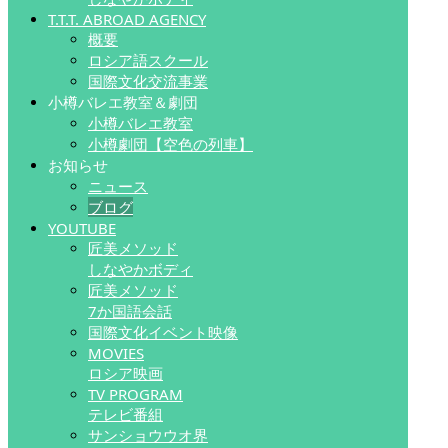
T.T.T. ABROAD AGENCY
概要
ロシア語スクール
国際文化交流事業
小樽バレエ教室＆劇団
小樽バレエ教室
小樽劇団【空色の列車】
お知らせ
ニュース
ブログ
YOUTUBE
匠美メソッド
しなやかボディ
匠美メソッド
7か国語会話
国際文化イベント映像
MOVIES
ロシア映画
TV PROGRAM
テレビ番組
サンショウウオ界