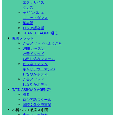
エクササイズ
ダンス
子どもバレエ
ユニットダンス
英会話
ロシア語会話
J-DANCE TAQMI 通信
匠美メソッド
匠美メソッドへようこそ
WEBレッスン
匠美メソッド
お申し込みフォーム
ビジネスマン＆
キャリアウーマンの
しなやかボディ
匠美メソッド
しなやかボディ
T.T.T. ABROAD AGENCY
概要
ロシア語スクール
国際文化交流事業
小樽バレエ教室＆劇団
小樽バレエ教室