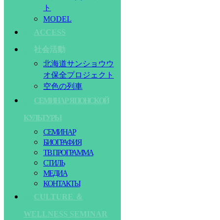
ト
MODEL
ACCESS
社会活動
北海道サンショウウ
オ保全プロジェクト
空色の列車
СЕМИНАР ЯПОНСКОЙ
КУЛЬТУРЫ
СЕМИНАР
БИОГРАФИЯ
ТВ ПРОГРАММА
СТИЛЬ
МЕДИА
КОНТАКТЫ
CULTURE ＆
WELLNESS SEMINAR