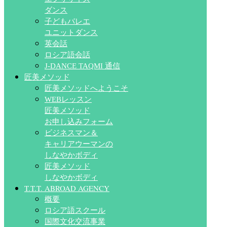
ダンス
子どもバレエ
ユニットダンス
英会話
ロシア語会話
J-DANCE TAQMI 通信
匠美メソッド
匠美メソッドへようこそ
WEBレッスン
匠美メソッド
お申し込みフォーム
ビジネスマン＆
キャリアウーマンの
しなやかボディ
匠美メソッド
しなやかボディ
T.T.T. ABROAD AGENCY
概要
ロシア語スクール
国際文化交流事業