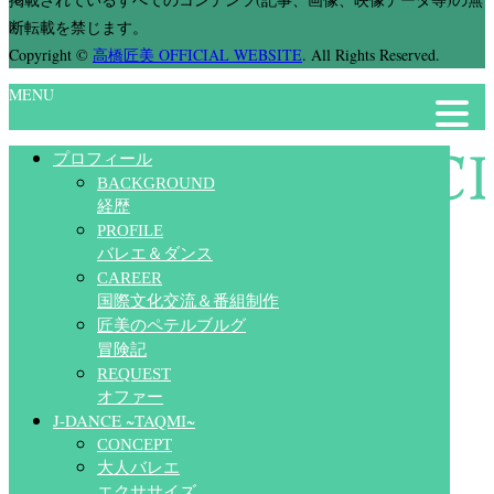
断転載を禁じます。
Copyright
©
高橋匠美 OFFICIAL WEBSITE
. All Rights Reserved.
MENU
プロフィール
BACKGROUND
経歴
PROFILE
バレエ＆ダンス
CAREER
国際文化交流＆番組制作
匠美のペテルブルグ
冒険記
REQUEST
オファー
J-DANCE ~TAQMI~
CONCEPT
大人バレエ
エクササイズ