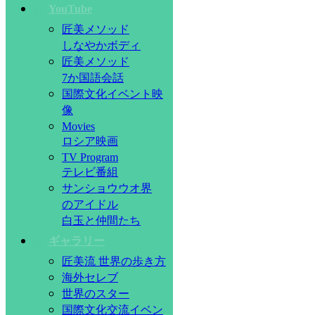
YouTube
匠美メソッド
しなやかボディ
匠美メソッド
7か国語会話
国際文化イベント映
像
Movies
ロシア映画
TV Program
テレビ番組
サンショウウオ界
のアイドル
白玉と仲間たち
ギャラリー
匠美流 世界の歩き方
海外セレブ
世界のスター
国際文化交流イベン