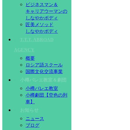
ビジネスマン＆
キャリアウーマンの
しなやかボディ
匠美メソッド
しなやかボディ
T.T.T. ABROAD
AGENCY
概要
ロシア語スクール
国際文化交流事業
小樽バレエ教室＆劇団
小樽バレエ教室
小樽劇団【空色の列
車】
お知らせ
ニュース
ブログ