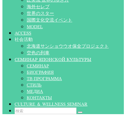
海外セレブ
世界のスター
国際文化交流イベント
MODEL
ACCESS
社会活動
北海道サンショウウオ保全プロジェクト
空色の列車
СЕМИНАР ЯПОНСКОЙ КУЛЬТУРЫ
СЕМИНАР
БИОГРАФИЯ
ТВ ПРОГРАММА
СТИЛЬ
МЕДИА
КОНТАКТЫ
CULTURE ＆ WELLNESS SEMINAR