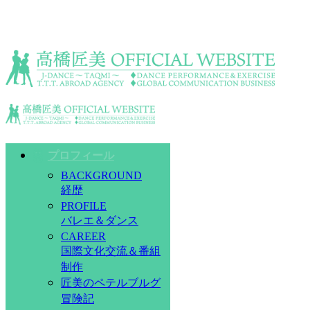
プロフィール
BACKGROUND
経歴
PROFILE
バレエ＆ダンス
CAREER
国際文化交流＆番組
制作
匠美のペテルブルグ
冒険記