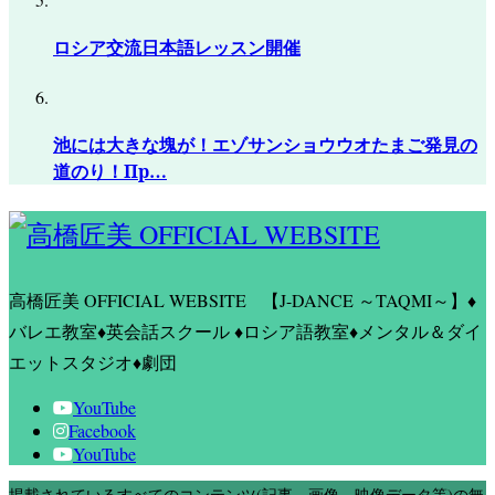
ロシア交流日本語レッスン開催
池には大きな塊が！エゾサンショウウオたまご発見の
道のり！Пр…
高橋匠美 OFFICIAL WEBSITE
【J-DANCE ～TAQMI～】♦
バレエ教室♦英会話スクール ♦ロシア語教室♦メンタル＆ダイ
エットスタジオ♦劇団
YouTube
Facebook
YouTube
掲載されているすべてのコンテンツ(記事、画像、映像データ等)の無