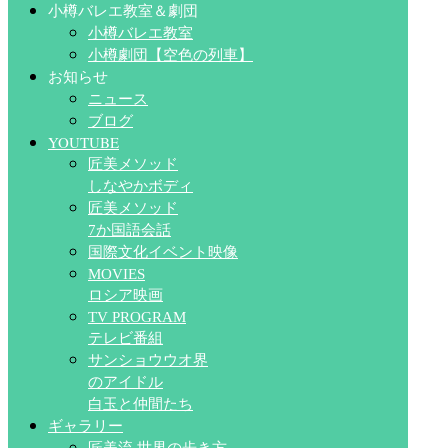
小樽バレエ教室＆劇団
小樽バレエ教室
小樽劇団【空色の列車】
お知らせ
ニュース
ブログ
YOUTUBE
匠美メソッド
しなやかボディ
匠美メソッド
7か国語会話
国際文化イベント映像
MOVIES
ロシア映画
TV PROGRAM
テレビ番組
サンショウウオ界
のアイドル
白玉と仲間たち
ギャラリー
匠美流 世界の歩き方