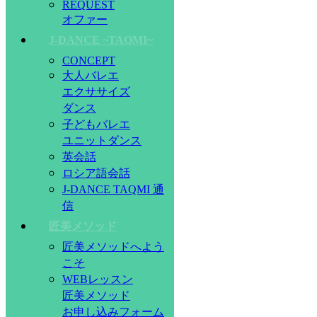
REQUEST
オファー
J-DANCE ~TAQMI~
CONCEPT
大人バレエ
エクササイズ
ダンス
子どもバレエ
ユニットダンス
英会話
ロシア語会話
J-DANCE TAQMI 通
信
匠美メソッド
匠美メソッドへよう
こそ
WEBレッスン
匠美メソッド
お申し込みフォーム