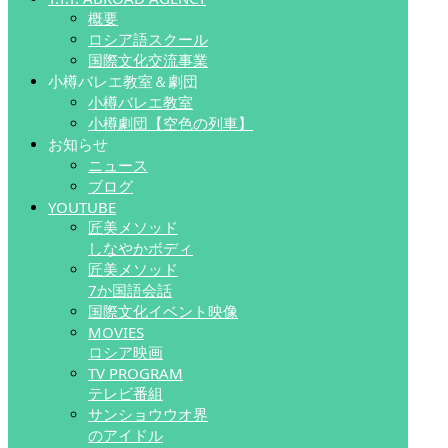
概要
ロシア語スクール
国際文化交流事業
小樽バレエ教室＆劇団
小樽バレエ教室
小樽劇団【空色の列車】
お知らせ
ニュース
ブログ
YOUTUBE
匠美メソッド
しなやかボディ
匠美メソッド
7か国語会話
国際文化イベント映像
MOVIES
ロシア映画
TV PROGRAM
テレビ番組
サンショウウオ界
のアイドル