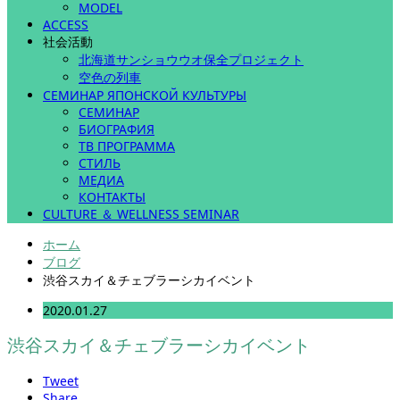
MODEL
ACCESS
社会活動
北海道サンショウウオ保全プロジェクト
空色の列車
СЕМИНАР ЯПОНСКОЙ КУЛЬТУРЫ
СЕМИНАР
БИОГРАФИЯ
ТВ ПРОГРАММА
СТИЛЬ
МЕДИА
КОНТАКТЫ
CULTURE ＆ WELLNESS SEMINAR
ホーム
ブログ
渋谷スカイ＆チェブラーシカイベント
2020.01.27
渋谷スカイ＆チェブラーシカイベント
Tweet
Share