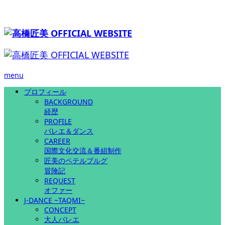
menu
プロフィール
BACKGROUND
経歴
PROFILE
バレエ＆ダンス
CAREER
国際文化交流＆番組制作
匠美のペテルブルグ
冒険記
REQUEST
オファー
J-DANCE ~TAQMI~
CONCEPT
大人バレエ