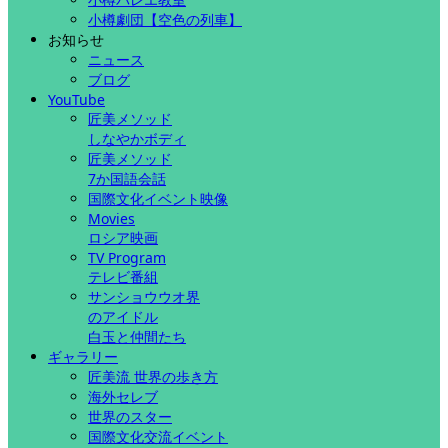
小樽劇団【空色の列車】
お知らせ
ニュース
ブログ
YouTube
匠美メソッド
しなやかボディ
匠美メソッド
7か国語会話
国際文化イベント映像
Movies
ロシア映画
TV Program
テレビ番組
サンショウウオ界
のアイドル
白玉と仲間たち
ギャラリー
匠美流 世界の歩き方
海外セレブ
世界のスター
国際文化交流イベント