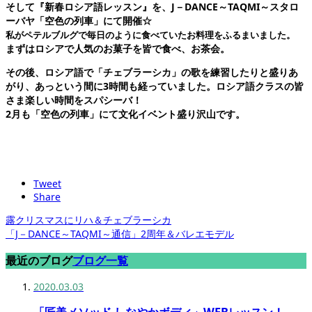
そして『新春ロシア語レッスン』を、J－DANCE～TAQMI～スタロ
ーバヤ「空色の列車」にて開催☆
私がペテルブルグで毎日のように食べていたお料理をふるまいました。
まずはロシアで人気のお菓子を皆で食べ、お茶会。
その後、ロシア語で「チェブラーシカ」の歌を練習したりと盛りあ
がり、あっという間に3時間も経っていました。
ロシア語クラスの皆
さま楽しい時間をスパシーバ！
2月も「空色の列車」にて文化イベント盛り沢山です。
Tweet
Share
露クリスマスにリハ＆チェブラーシカ
「J－DANCE～TAQMI～通信」2周年＆バレエモデル
最近のブログ
ブログ一覧
2020.03.03