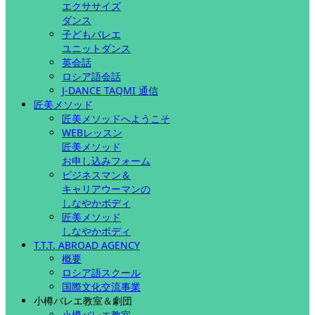
エクササイズ
ダンス
子どもバレエ
ユニットダンス
英会話
ロシア語会話
J-DANCE TAQMI 通信
匠美メソッド
匠美メソッドへようこそ
WEBレッスン
匠美メソッド
お申し込みフォーム
ビジネスマン＆
キャリアウーマンの
しなやかボディ
匠美メソッド
しなやかボディ
T.T.T. ABROAD AGENCY
概要
ロシア語スクール
国際文化交流事業
小樽バレエ教室＆劇団
小樽バレエ教室