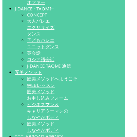
オファー
J-DANCE ~TAQMI~
CONCEPT
大人バレエ
エクササイズ
ダンス
子どもバレエ
ユニットダンス
英会話
ロシア語会話
J-DANCE TAQMI 通信
匠美メソッド
匠美メソッドへようこそ
WEBレッスン
匠美メソッド
お申し込みフォーム
ビジネスマン＆
キャリアウーマンの
しなやかボディ
匠美メソッド
しなやかボディ
T.T.T. ABROAD AGENCY