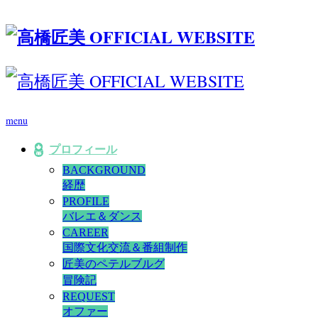
menu
プロフィール
BACKGROUND
経歴
PROFILE
バレエ＆ダンス
CAREER
国際文化交流＆番組制作
匠美のペテルブルグ
冒険記
REQUEST
オファー