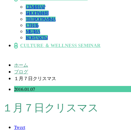
СЕМИНАР
БИОГРАФИЯ
ТВ ПРОГРАММА
СТИЛЬ
МЕДИА
КОНТАКТЫ
CULTURE ＆ WELLNESS SEMINAR
ホーム
ブログ
１月７日クリスマス
2016.01.07
１月７日クリスマス
Tweet