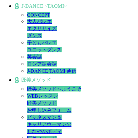
J-DANCE ~TAQMI~
CONCEPT
大人バレエ
エクササイズ
ダンス
子どもバレエ
ユニットダンス
英会話
ロシア語会話
J-DANCE TAQMI 通信
匠美メソッド
匠美メソッドへようこそ
WEBレッスン
匠美メソッド
お申し込みフォーム
ビジネスマン＆
キャリアウーマンの
しなやかボディ