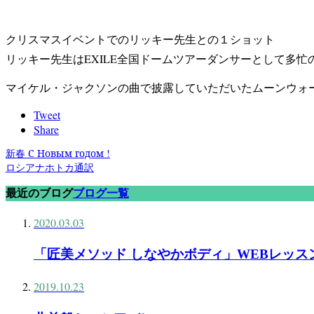
クリスマスイベントでのリッキー先生との１ショット
リッキー先生はEXILE全国ドームツアーダンサーとして多
マイケル・ジャクソンの曲で披露していただいたムーンウォ
Tweet
Share
新春 С Новым годом !
ロシアナホトカ通訳
最近のブログ
ブログ一覧
2020.03.03
「匠美メソッド しなやかボディ」WEBレッス
2019.10.23