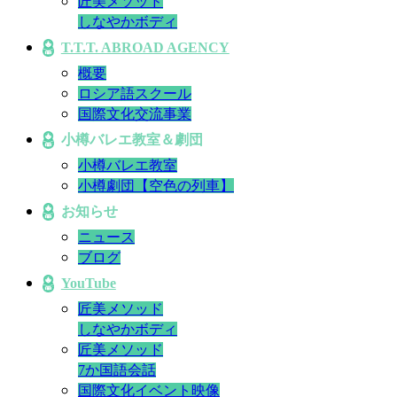
匠美メソッド
しなやかボディ
T.T.T. ABROAD AGENCY
概要
ロシア語スクール
国際文化交流事業
小樽バレエ教室＆劇団
小樽バレエ教室
小樽劇団【空色の列車】
お知らせ
ニュース
ブログ
YouTube
匠美メソッド
しなやかボディ
匠美メソッド
7か国語会話
国際文化イベント映像