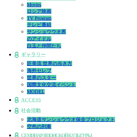
Movies
ロシア映画
TV Program
テレビ番組
サンショウウオ界
のアイドル
白玉と仲間たち
ギャラリー
匠美流 世界の歩き方
海外セレブ
世界のスター
国際文化交流イベント
MODEL
ACCESS
社会活動
北海道サンショウウオ保全プロジェクト
空色の列車
СЕМИНАР ЯПОНСКОЙ КУЛЬТУРЫ