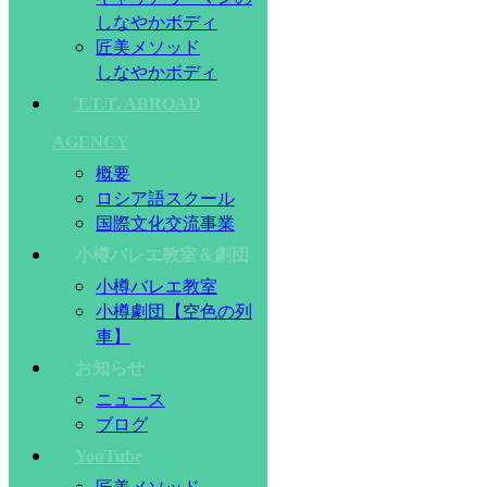
しなやかボディ
匠美メソッド
しなやかボディ
T.T.T. ABROAD
AGENCY
概要
ロシア語スクール
国際文化交流事業
小樽バレエ教室＆劇団
小樽バレエ教室
小樽劇団【空色の列
車】
お知らせ
ニュース
ブログ
YouTube