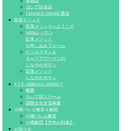
英会話
ロシア語会話
J-DANCE TAQMI 通信
匠美メソッド
匠美メソッドへようこそ
WEBレッスン
匠美メソッド
お申し込みフォーム
ビジネスマン＆
キャリアウーマンの
しなやかボディ
匠美メソッド
しなやかボディ
T.T.T. ABROAD AGENCY
概要
ロシア語スクール
国際文化交流事業
小樽バレエ教室＆劇団
小樽バレエ教室
小樽劇団【空色の列車】
お知らせ