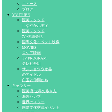
ニュース
ブログ
YOUTUBE
匠美メソッド
しなやかボディ
匠美メソッド
7か国語会話
国際文化イベント映像
MOVIES
ロシア映画
TV PROGRAM
テレビ番組
サンショウウオ界
のアイドル
白玉と仲間たち
ギャラリー
匠美流 世界の歩き方
海外セレブ
世界のスター
国際文化交流イベント