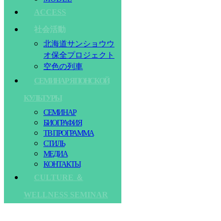
ACCESS
社会活動
北海道サンショウウ
オ保全プロジェクト
空色の列車
СЕМИНАР ЯПОНСКОЙ
КУЛЬТУРЫ
СЕМИНАР
БИОГРАФИЯ
ТВ ПРОГРАММА
СТИЛЬ
МЕДИА
КОНТАКТЫ
CULTURE ＆
WELLNESS SEMINAR