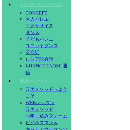
J-DANCE ~TAQMI~
CONCEPT
大人バレエ
エクササイズ
ダンス
子どもバレエ
ユニットダンス
英会話
ロシア語会話
J-DANCE TAQMI 通
信
匠美メソッド
匠美メソッドへよう
こそ
WEBレッスン
匠美メソッド
お申し込みフォーム
ビジネスマン＆
キャリアウーマンの