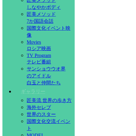
匠美メソッド
しなやかボディ
匠美メソッド
7か国語会話
国際文化イベント映
像
Movies
ロシア映画
TV Program
テレビ番組
サンショウウオ界
のアイドル
白玉と仲間たち
ギャラリー
匠美流 世界の歩き方
海外セレブ
世界のスター
国際文化交流イベン
ト
MODEL