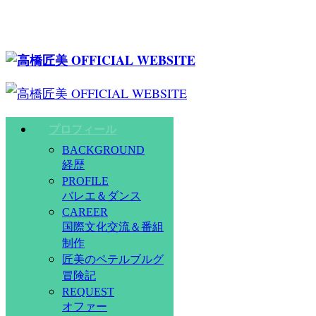
プロフィール
BACKGROUND
経歴
PROFILE
バレエ＆ダンス
CAREER
国際文化交流＆番組
制作
匠美のペテルブルグ
冒険記
REQUEST
オファー