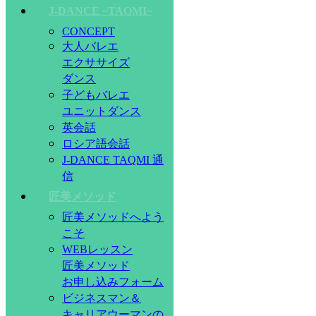
J-DANCE ~TAQMI~
CONCEPT
大人バレエ
エクササイズ
ダンス
子どもバレエ
ユニットダンス
英会話
ロシア語会話
J-DANCE TAQMI 通
信
匠美メソッド
匠美メソッドへよう
こそ
WEBレッスン
匠美メソッド
お申し込みフォーム
ビジネスマン＆
キャリアウーマンの