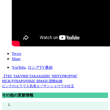
Tweet
Share
YouTube
,
ロシアTV番組
【ТВ】ТАКУМИ ТАКАХАШИ “ИНТЕРФОРУМ”
МЕЖДУНАРОДНЫЕ БРАКИ 国際結婚
ピンクのエラで人気者エゾサンショウウオ白玉
その他の更新情報