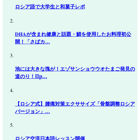
ロシア語で大学生と和菓子レポ
DHAが含まれ健康と話題・鯖を使用したお料理初公
開！「さばカ…
池には大きな塊が！エゾサンショウウオたまご発見の
道のり！Пр…
【ロシア式】腰痛対策エクササイズ「骨盤調整ロシア
バージョン」…
ロシア交流日本語レッスン開催