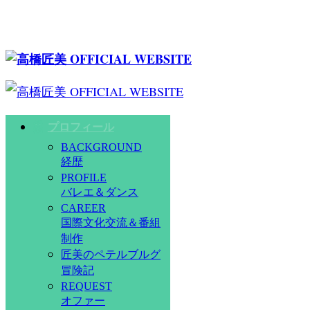
プロフィール
BACKGROUND
経歴
PROFILE
バレエ＆ダンス
CAREER
国際文化交流＆番組
制作
匠美のペテルブルグ
冒険記
REQUEST
オファー