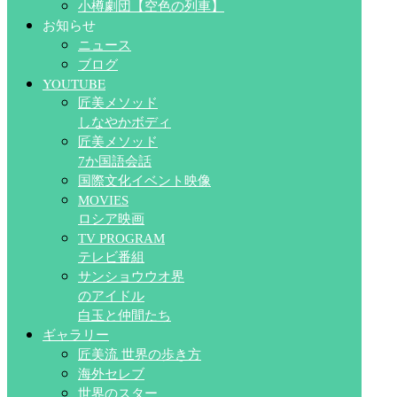
小樽劇団【空色の列車】
お知らせ
ニュース
ブログ
YOUTUBE
匠美メソッド
しなやかボディ
匠美メソッド
7か国語会話
国際文化イベント映像
MOVIES
ロシア映画
TV PROGRAM
テレビ番組
サンショウウオ界
のアイドル
白玉と仲間たち
ギャラリー
匠美流 世界の歩き方
海外セレブ
世界のスター