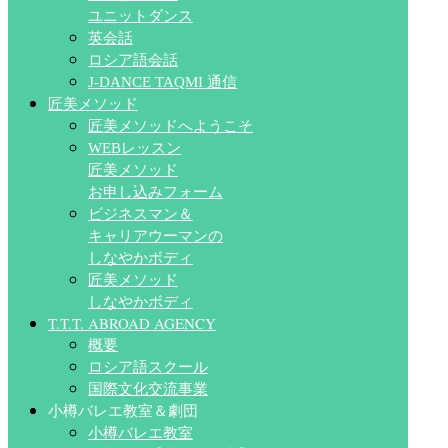
ユニットダンス
英会話
ロシア語会話
J-DANCE TAQMI 通信
匠美メソッド
匠美メソッドへようこそ
WEBレッスン
匠美メソッド
お申し込みフォーム
ビジネスマン＆
キャリアウーマンの
しなやかボディ
匠美メソッド
しなやかボディ
T.T.T. ABROAD AGENCY
概要
ロシア語スクール
国際文化交流事業
小樽バレエ教室＆劇団
小樽バレエ教室