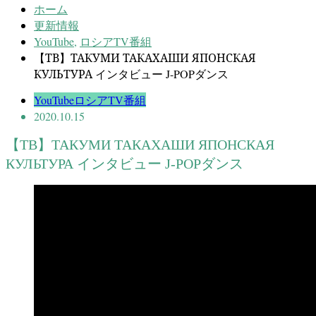
ホーム
更新情報
YouTube
,
ロシアTV番組
【ТВ】ТАКУМИ ТАКАХАШИ ЯПОНСКАЯ
КУЛЬТУРА インタビュー J-POPダンス
YouTube
ロシアTV番組
2020.10.15
【ТВ】ТАКУМИ ТАКАХАШИ ЯПОНСКАЯ
КУЛЬТУРА インタビュー J-POPダンス