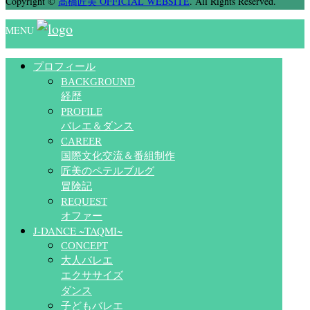
Copyright
©
高橋匠美 OFFICIAL WEBSITE
. All Rights Reserved.
MENU
プロフィール
BACKGROUND
経歴
PROFILE
バレエ＆ダンス
CAREER
国際文化交流＆番組制作
匠美のペテルブルグ
冒険記
REQUEST
オファー
J-DANCE ~TAQMI~
CONCEPT
大人バレエ
エクササイズ
ダンス
子どもバレエ