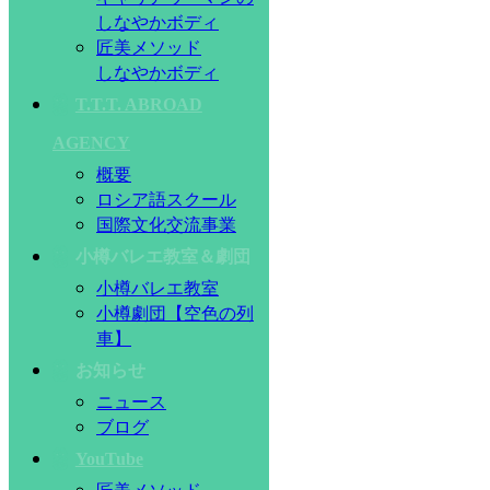
しなやかボディ
匠美メソッド
しなやかボディ
T.T.T. ABROAD
AGENCY
概要
ロシア語スクール
国際文化交流事業
小樽バレエ教室＆劇団
小樽バレエ教室
小樽劇団【空色の列
車】
お知らせ
ニュース
ブログ
YouTube