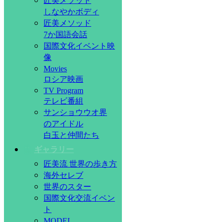
匠美メソッド
しなやかボディ
匠美メソッド
7か国語会話
国際文化イベント映
像
Movies
ロシア映画
TV Program
テレビ番組
サンショウウオ界
のアイドル
白玉と仲間たち
ギャラリー
匠美流 世界の歩き方
海外セレブ
世界のスター
国際文化交流イベン
ト
MODEL