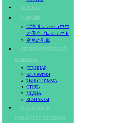
ACCESS
社会活動
北海道サンショウウ
オ保全プロジェクト
空色の列車
СЕМИНАР ЯПОНСКОЙ
КУЛЬТУРЫ
СЕМИНАР
БИОГРАФИЯ
ТВ ПРОГРАММА
СТИЛЬ
МЕДИА
КОНТАКТЫ
CULTURE ＆
WELLNESS SEMINAR