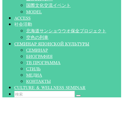
国際文化交流イベント
MODEL
ACCESS
社会活動
北海道サンショウウオ保全プロジェクト
空色の列車
СЕМИНАР ЯПОНСКОЙ КУЛЬТУРЫ
СЕМИНАР
БИОГРАФИЯ
ТВ ПРОГРАММА
СТИЛЬ
МЕДИА
КОНТАКТЫ
CULTURE ＆ WELLNESS SEMINAR