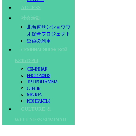
ACCESS
社会活動
北海道サンショウウ
オ保全プロジェクト
空色の列車
СЕМИНАР ЯПОНСКОЙ
КУЛЬТУРЫ
СЕМИНАР
БИОГРАФИЯ
ТВ ПРОГРАММА
СТИЛЬ
МЕДИА
КОНТАКТЫ
CULTURE ＆
WELLNESS SEMINAR