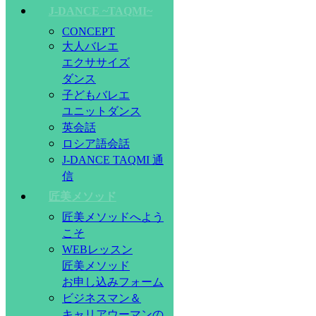
J-DANCE ~TAQMI~
CONCEPT
大人バレエ
エクササイズ
ダンス
子どもバレエ
ユニットダンス
英会話
ロシア語会話
J-DANCE TAQMI 通
信
匠美メソッド
匠美メソッドへよう
こそ
WEBレッスン
匠美メソッド
お申し込みフォーム
ビジネスマン＆
キャリアウーマンの