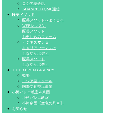
ロシア語会話
J-DANCE TAQMI 通信
匠美メソッド
匠美メソッドへようこそ
WEBレッスン
匠美メソッド
お申し込みフォーム
ビジネスマン＆
キャリアウーマンの
しなやかボディ
匠美メソッド
しなやかボディ
T.T.T. ABROAD AGENCY
概要
ロシア語スクール
国際文化交流事業
小樽バレエ教室＆劇団
小樽バレエ教室
小樽劇団【空色の列車】
お知らせ