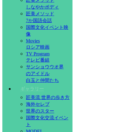
匠美メソッド
しなやかボディ
匠美メソッド
7か国語会話
国際文化イベント映
像
Movies
ロシア映画
TV Program
テレビ番組
サンショウウオ界
のアイドル
白玉と仲間たち
ギャラリー
匠美流 世界の歩き方
海外セレブ
世界のスター
国際文化交流イベン
ト
MODEL