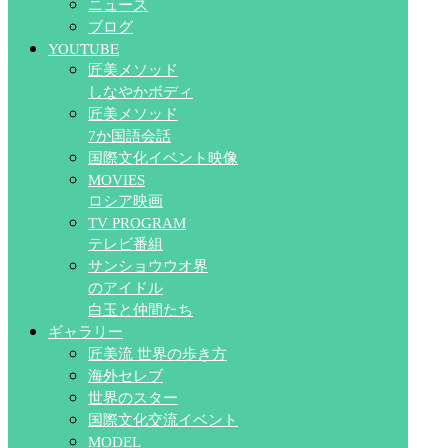
ニュース
ブログ
YOUTUBE
匠美メソッド
しなやかボディ
匠美メソッド
7か国語会話
国際文化イベント映像
MOVIES
ロシア映画
TV PROGRAM
テレビ番組
サンショウウオ界
のアイドル
白玉と仲間たち
ギャラリー
匠美流 世界の歩き方
海外セレブ
世界のスター
国際文化交流イベント
MODEL