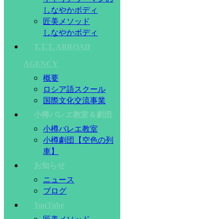
しなやかボディ
匠美メソッド
しなやかボディ
T.T.T. ABROAD
AGENCY
概要
ロシア語スクール
国際文化交流事業
小樽バレエ教室＆劇団
小樽バレエ教室
小樽劇団【空色の列
車】
お知らせ
ニュース
ブログ
YouTube