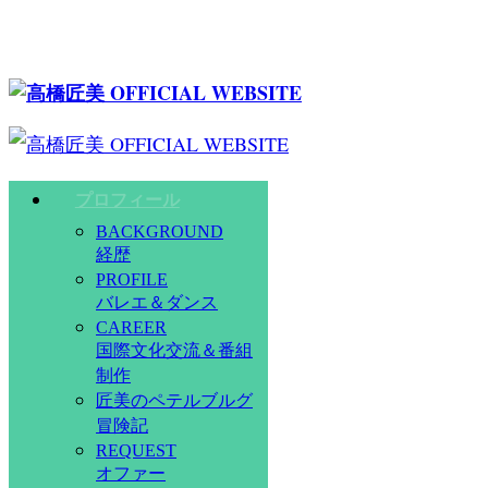
プロフィール
BACKGROUND
経歴
PROFILE
バレエ＆ダンス
CAREER
国際文化交流＆番組
制作
匠美のペテルブルグ
冒険記
REQUEST
オファー