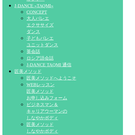
J-DANCE ~TAQMI~
CONCEPT
大人バレエ
エクササイズ
ダンス
子どもバレエ
ユニットダンス
英会話
ロシア語会話
J-DANCE TAQMI 通信
匠美メソッド
匠美メソッドへようこそ
WEBレッスン
匠美メソッド
お申し込みフォーム
ビジネスマン＆
キャリアウーマンの
しなやかボディ
匠美メソッド
しなやかボディ