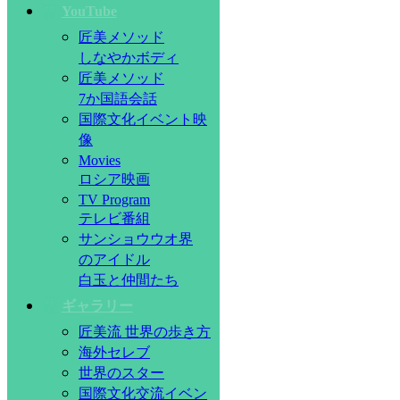
YouTube
匠美メソッド
しなやかボディ
匠美メソッド
7か国語会話
国際文化イベント映
像
Movies
ロシア映画
TV Program
テレビ番組
サンショウウオ界
のアイドル
白玉と仲間たち
ギャラリー
匠美流 世界の歩き方
海外セレブ
世界のスター
国際文化交流イベン