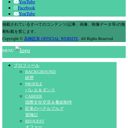
YouTube
Facebook
YouTube
掲載されているすべてのコンテンツ(記事、画像、映像データ等)の無
断転載を禁じます。
Copyright
©
高橋匠美 OFFICIAL WEBSITE
. All Rights Reserved.
MENU
プロフィール
BACKGROUND
経歴
PROFILE
バレエ＆ダンス
CAREER
国際文化交流＆番組制作
匠美のペテルブルグ
冒険記
REQUEST
オファー