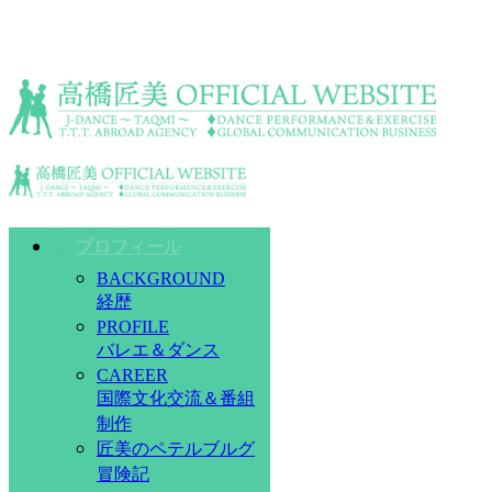
プロフィール
BACKGROUND
経歴
PROFILE
バレエ＆ダンス
CAREER
国際文化交流＆番組
制作
匠美のペテルブルグ
冒険記