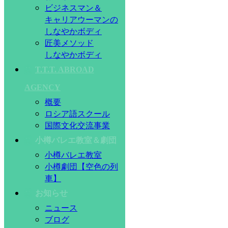
ビジネスマン＆
キャリアウーマンの
しなやかボディ
匠美メソッド
しなやかボディ
T.T.T. ABROAD
AGENCY
概要
ロシア語スクール
国際文化交流事業
小樽バレエ教室＆劇団
小樽バレエ教室
小樽劇団【空色の列
車】
お知らせ
ニュース
ブログ