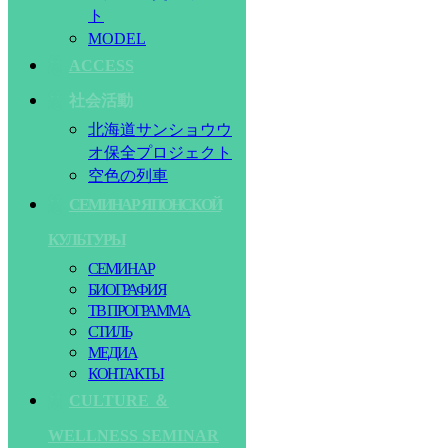
ト
MODEL
ACCESS
社会活動
北海道サンショウウ
オ保全プロジェクト
空色の列車
СЕМИНАР ЯПОНСКОЙ
КУЛЬТУРЫ
СЕМИНАР
БИОГРАФИЯ
ТВ ПРОГРАММА
СТИЛЬ
МЕДИА
КОНТАКТЫ
CULTURE ＆
WELLNESS SEMINAR