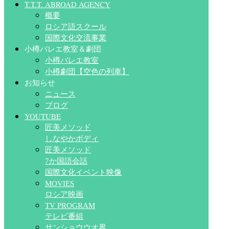
T.T.T. ABROAD AGENCY
概要
ロシア語スクール
国際文化交流事業
小樽バレエ教室＆劇団
小樽バレエ教室
小樽劇団【空色の列車】
お知らせ
ニュース
ブログ
YOUTUBE
匠美メソッド
しなやかボディ
匠美メソッド
7か国語会話
国際文化イベント映像
MOVIES
ロシア映画
TV PROGRAM
テレビ番組
サンショウウオ界