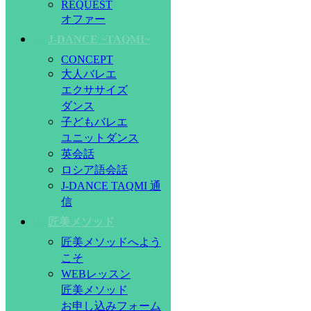
REQUEST
オファー
J-DANCE ~TAQMI~
CONCEPT
大人バレエ
エクササイズ
ダンス
子どもバレエ
ユニットダンス
英会話
ロシア語会話
J-DANCE TAQMI 通
信
匠美メソッド
匠美メソッドへよう
こそ
WEBレッスン
匠美メソッド
お申し込みフォーム